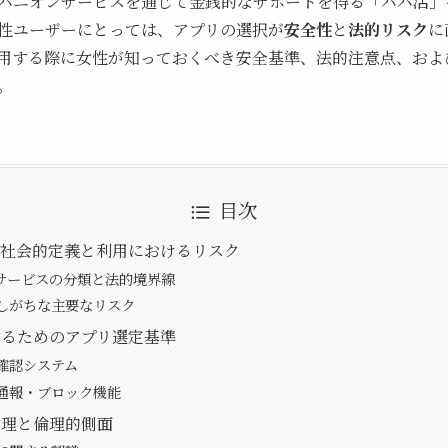
パニオンサービスを通じて金銭的なサポートを得る「パパ活」
性ユーザーにとっては、アプリの選択が
安全性
と
法的リスク
に
用する際に女性が知っておくべき安全基準、法的注意点、およ
。
目次
の社会的定義と利用におけるリスク
サービスの分類と法的境界線
しがちな主要なリスク
するためのアプリ選定基準
確認システム
通報・ブロック機能
管理と倫理的側面